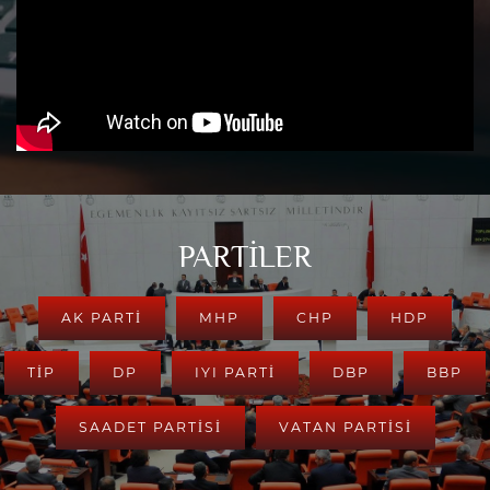
PARTİLER
AK PARTI
MHP
CHP
HDP
TİP
DP
IYI PARTİ
DBP
BBP
SAADET PARTİSİ
VATAN PARTİSİ