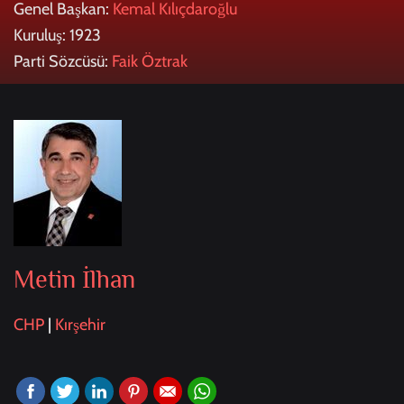
Genel Başkan:
Kemal Kılıçdaroğlu
Kuruluş: 1923
Parti Sözcüsü:
Faik Öztrak
Metin İlhan
CHP
|
Kırşehir