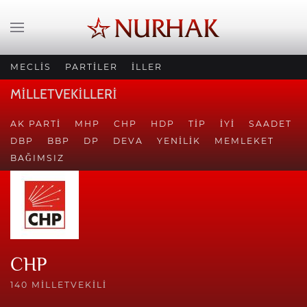
MECLİS
PARTİLER
İLLER
MİLLETVEKİLLERİ
AK PARTI
MHP
CHP
HDP
TİP
İYİ
SAADET
DBP
BBP
DP
DEVA
YENILIK
MEMLEKET
BAĞIMSIZ
CHP
140 MILLETVEKILI