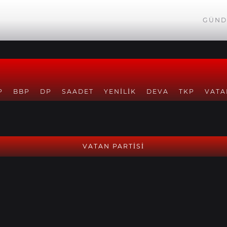
GÜND
P
BBP
DP
SAADET
YENILIK
DEVA
TKP
VATA
VATAN PARTİSİ