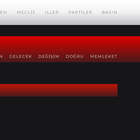
EM
MECLIS
ILLER
PARTILER
BASIN
N
GELECEK
DEĞIŞIM
DOĞRU
MEMLEKET