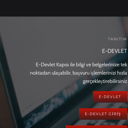
TANITIM
E-DEVLET
E-Devlet Kapısı ile bilgi ve belgelerinize tek
noktadan ulaşabilir, başvuru işlemlerinizi hızla
gerçekleştirebilirsiniz
E-DEVLET
E-DEVLET GİRİŞ