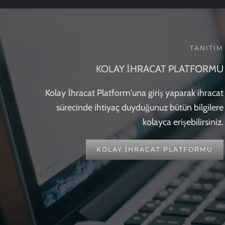
TANITIM
KOLAY İHRACAT PLATFORMU
Kolay İhracat Platform'una giriş yaparak ihracat
sürecinde ihtiyaç duyduğunuz bütün bilgilere
kolayca erişebilirsiniz.
KOLAY İHRACAT PLATFORMU