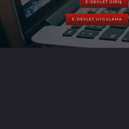
E-DEVLET GİRİŞ
E-DEVLET UYGULAMA