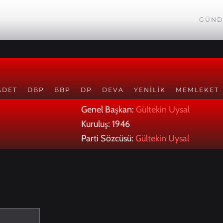
GÜND
ADET
DBP
BBP
DP
DEVA
YENILIK
MEMLEKET
Genel Başkan:
Gültekin Uysal
Kuruluş: 1946
Parti Sözcüsü:
Gültekin Uysal