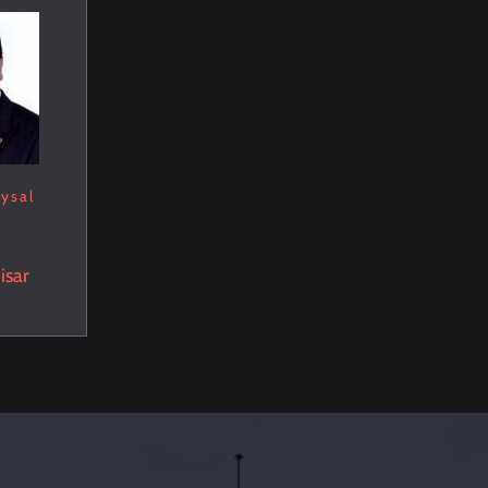
ysal
isar