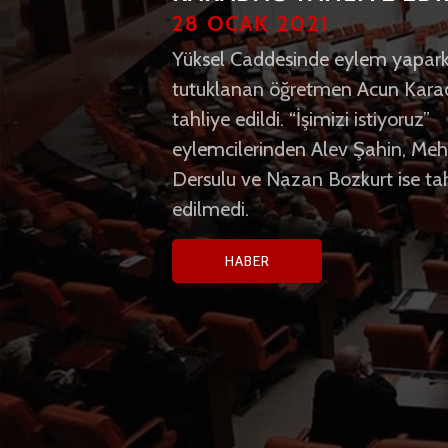
19 OCAK 2021
28 OCAK 2021
Türkiye İşçi Partisi (TİP) Genel B
Yüksel Caddesinde eylem yapar
ve İstanbul Milletvekili Erkan Baş
tutuklanan öğretmen Acun Kara
mecliste düzenlediği basın
tahliye edildi. “İşimizi istiyoruz”
toplantısında AKP hükümetinin t
eylemcilerinden Alev Şahin, Me
ve darbe politikaları üzerinden k
Dersulu ve Nazan Bozkurt ise ta
yayarak meşruiyetini yitirdiğini
edilmedi.
belirterek erken seçim çağrısı yap
HABER
HABER