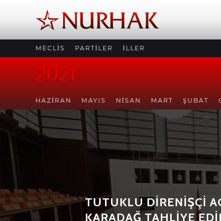
MECLİS
PARTİLER
İLLER
2021
HAZIRAN
MAYIS
NISAN
MART
ŞUBAT
ERKAN BAŞ ERKEN SE
TUTUKLU DİRENİŞÇİ 
ÇAĞRISI YAPTI
KARADAĞ TAHLİYE EDİ