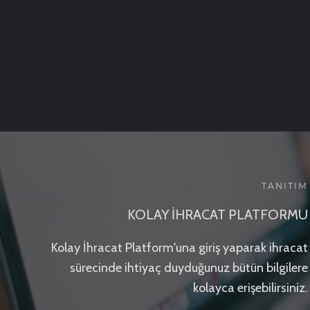
TANITIM
KOLAY İHRACAT PLATFORMU
Kolay İhracat Platform'una giriş yaparak ihracat
sürecinde ihtiyaç duyduğunuz bütün bilgilere
kolayca erişebilirsiniz.