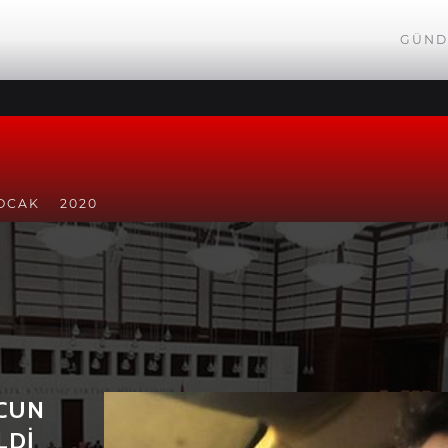
GÜND
OCAK
2020
ÇİM
ACUN
LDİ