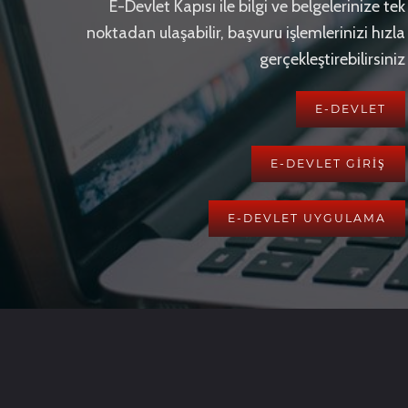
E-Devlet Kapısı ile bilgi ve belgelerinize tek
noktadan ulaşabilir, başvuru işlemlerinizi hızla
gerçekleştirebilirsiniz
E-DEVLET
E-DEVLET GİRİŞ
E-DEVLET UYGULAMA