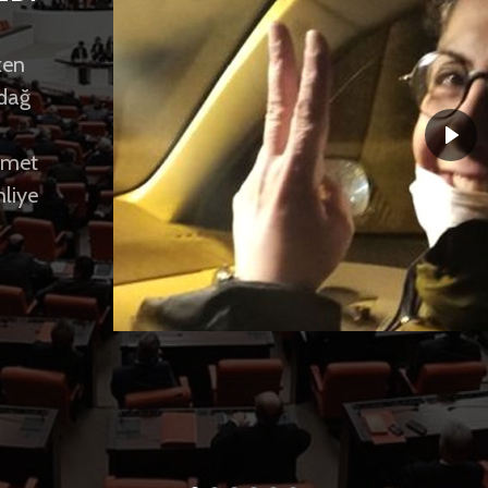
aşkanı
ken
,
dağ
erör
hmet
orku
hliye
tı.