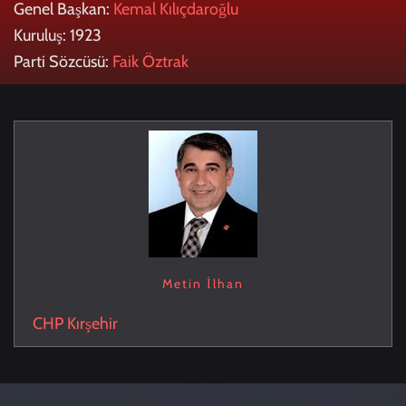
Genel Başkan:
Kemal Kılıçdaroğlu
Kuruluş: 1923
Parti Sözcüsü:
Faik Öztrak
Metin İlhan
CHP
Kırşehir