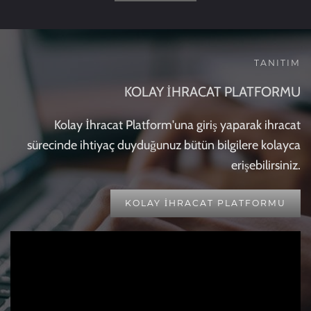
TANITIM
KOLAY İHRACAT PLATFORMU
Kolay İhracat Platform'una giriş yaparak ihracat
sürecinde ihtiyaç duyduğunuz bütün bilgilere kolayca
erişebilirsiniz.
KOLAY İHRACAT PLATFORMU