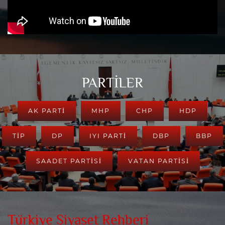
PARTİLER
AK PARTI
MHP
CHP
HDP
TİP
DP
IYI PARTİ
DBP
BBP
SAADET PARTİSİ
VATAN PARTİSİ
Türkiye Siyaset Rehberi