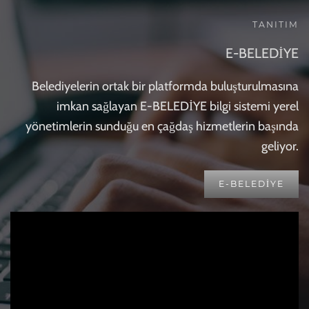
TANITIM
E-BELEDİYE
Belediyelerin ortak bir platformda buluşturulmasına
imkan sağlayan E-BELEDİYE bilgi sistemi yerel
yönetimlerin sunduğu en çağdaş hizmetlerin başında
geliyor.
E-BELEDIYE