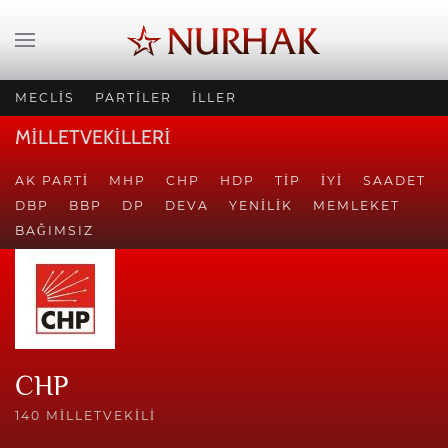
MECLİS
PARTİLER
İLLER
MİLLETVEKİLLERİ
AK PARTI
MHP
CHP
HDP
TİP
İYİ
SAADET
DBP
BBP
DP
DEVA
YENILIK
MEMLEKET
BAĞIMSIZ
CHP
140 MILLETVEKILI