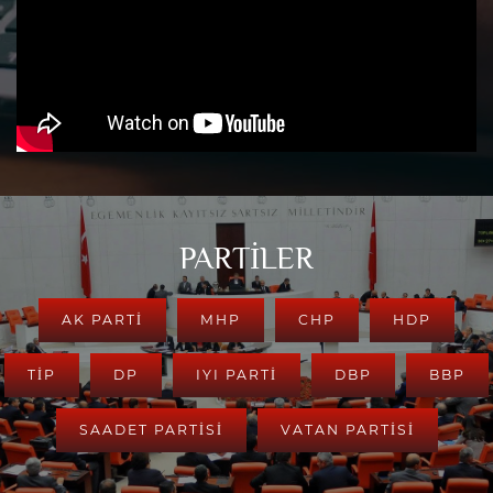
PARTİLER
AK PARTI
MHP
CHP
HDP
TİP
DP
IYI PARTİ
DBP
BBP
SAADET PARTİSİ
VATAN PARTİSİ