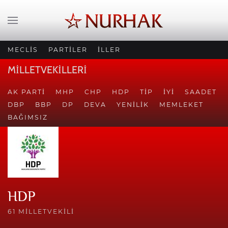
MECLİS
PARTİLER
İLLER
MİLLETVEKİLLERİ
AK PARTI
MHP
CHP
HDP
TİP
İYİ
SAADET
DBP
BBP
DP
DEVA
YENILIK
MEMLEKET
BAĞIMSIZ
HDP
61 MILLETVEKILI