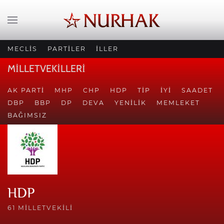
MECLİS
PARTİLER
İLLER
MİLLETVEKİLLERİ
AK PARTI
MHP
CHP
HDP
TİP
İYİ
SAADET
DBP
BBP
DP
DEVA
YENILIK
MEMLEKET
BAĞIMSIZ
HDP
61 MILLETVEKILI