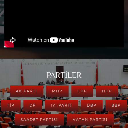
PARTİLER
AK PARTI
MHP
CHP
HDP
TİP
DP
IYI PARTİ
DBP
BBP
SAADET PARTİSİ
VATAN PARTİSİ