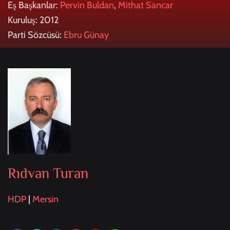
Eş Başkanlar:
Pervin Buldan
,
Mithat Sancar
Kuruluş: 2012
Parti Sözcüsü:
Ebru Günay
Rıdvan Turan
HDP
|
Mersin