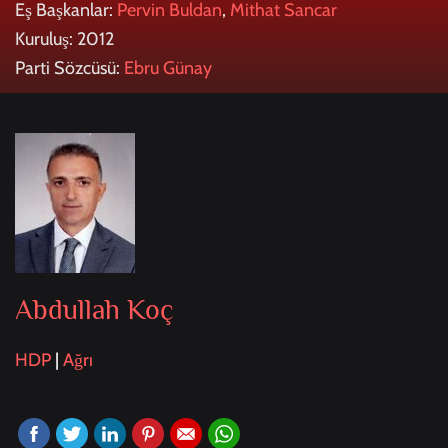
Eş Başkanlar:
Pervin Buldan
,
Mithat Sancar
Kuruluş: 2012
Parti Sözcüsü:
Ebru Günay
Abdullah Koç
HDP
|
Ağrı