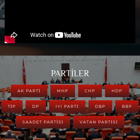
PARTİLER
AK PARTI
MHP
CHP
HDP
TİP
DP
IYI PARTİ
DBP
BBP
SAADET PARTİSİ
VATAN PARTİSİ