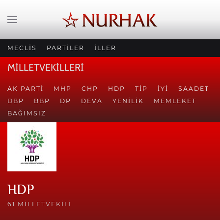
MECLİS
PARTİLER
İLLER
MİLLETVEKİLLERİ
AK PARTI
MHP
CHP
HDP
TİP
İYİ
SAADET
DBP
BBP
DP
DEVA
YENILIK
MEMLEKET
BAĞIMSIZ
HDP
61 MILLETVEKILI