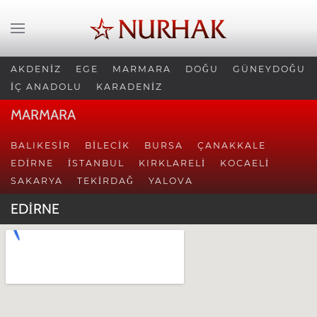
AKDENİZ
EGE
MARMARA
DOĞU
GÜNEYDOĞU
İÇ ANADOLU
KARADENİZ
MARMARA
BALIKESIR
BILECIK
BURSA
ÇANAKKALE
EDIRNE
İSTANBUL
KIRKLARELI
KOCAELI
SAKARYA
TEKIRDAĞ
YALOVA
EDİRNE