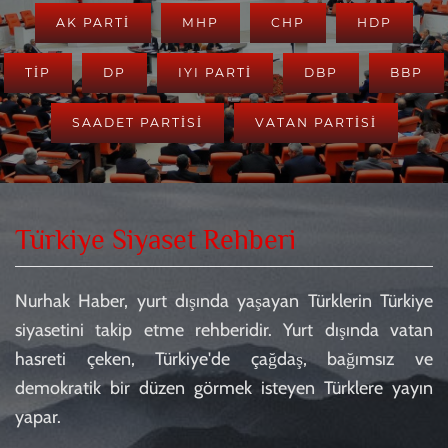
AK PARTI
MHP
CHP
HDP
TİP
DP
IYI PARTİ
DBP
BBP
SAADET PARTİSİ
VATAN PARTİSİ
Türkiye Siyaset Rehberi
Nurhak Haber, yurt dışında yaşayan Türklerin Türkiye
siyasetini takip etme rehberidir. Yurt dışında vatan
hasreti çeken, Türkiye'de çağdaş, bağımsız ve
demokratik bir düzen görmek isteyen Türklere yayın
yapar.